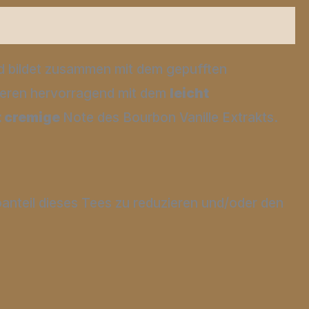
nd bildet zusammen mit dem gepufften
ieren hervorragend mit dem
leicht
t cremige
Note des Bourbon Vanille Extrakts.
anteil dieses Tees zu reduzieren und/oder den