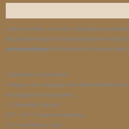
Beschreibung
Zusätzliche Informationen
Unsere schöne, neue Bio Oolong Basis präsentie
Buchweizen und den Kokosraspeln eine tolle Op
schokoladigen
Geschmack der Kakaoschale u
Trendzutat: Buchweizen
Aufgrund der angespannten Weltmarktsituation 
Katalogpreis anzugleichen.
2-3 Minuten Ziehzeit
80° – 90 °C Wassertemperatur
4-5 Teelöffel pro Liter