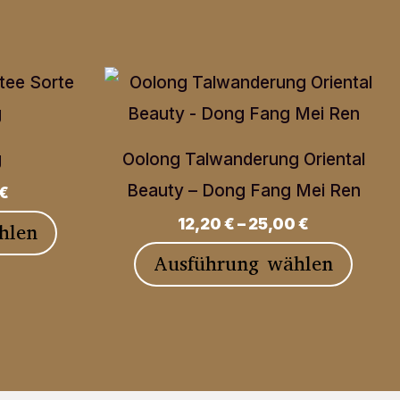
g
Oolong Talwanderung Oriental
Beauty – Dong Fang Mei Ren
€
12,20
€
–
25,00
€
Dieses
hlen
Produkt
Diese
Ausführung wählen
weist
Produ
mehrere
weist
Varianten
mehre
auf.
Varia