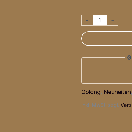
Aromatisierter
-
+
Oolong
"Choco-
Coco"
G
Menge
Oolong
,
Neuheiten
inkl. MwSt.
zzgl.
Vers