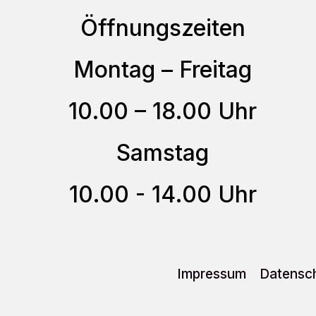
Optionen
Öffnungszeiten
können
auf
Montag – Freitag
der
10.00 – 18.00 Uhr
Produktseite
gewählt
Samstag
werden
10.00 - 14.00 Uhr
Impressum
Datensch