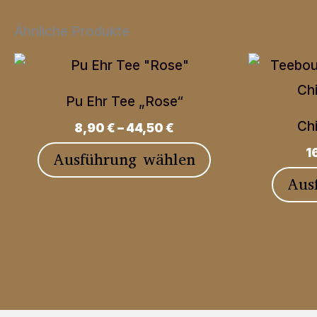
Ähnliche Produkte
Pu Ehr Tee „Rose“
Ch
8,90
€
–
44,50
€
1
Dieses
Ausführung wählen
Produkt
Aus
weist
mehrere
Varianten
auf.
Die