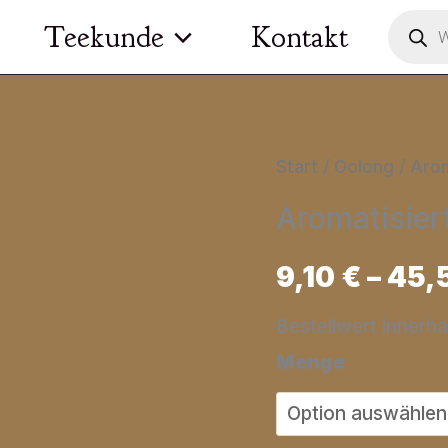
Product
Teekunde
Kontakt
search
Start
/
Oolong
/ Aro
Aromatisie
9,10
€
–
45,
Bestellwert innerh
Menge