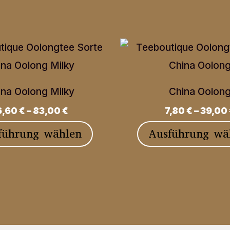
ina Oolong Milky
China Oolon
6,60
€
–
83,00
€
7,80
€
–
39,00
Dieses
führung wählen
Ausführung wä
Produkt
weist
mehrere
Varianten
auf.