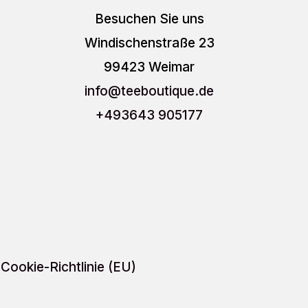
Die
auf.
Besuchen Sie uns
Optionen
Die
Windischenstraße 23
können
Optio
99423 Weimar
auf
könn
info
@teeboutique.de
der
auf
+493643 905177
Produktseite
der
gewählt
Produ
werden
gewäh
werd
Cookie-Richtlinie (EU)