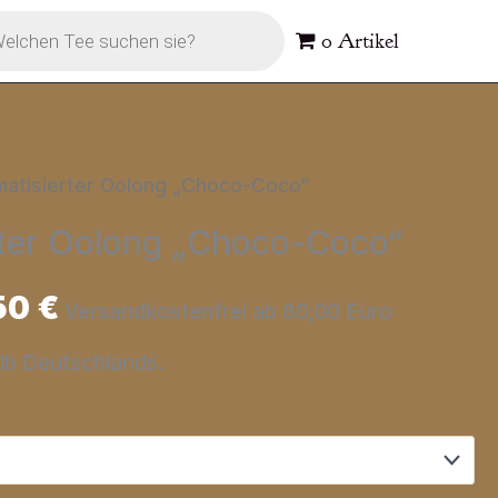
s
0 Artikel
matisierter Oolong „Choco-Coco“
rter Oolong „Choco-Coco“
50
€
Versandkostenfrei ab 80,00 Euro
alb Deutschlands.