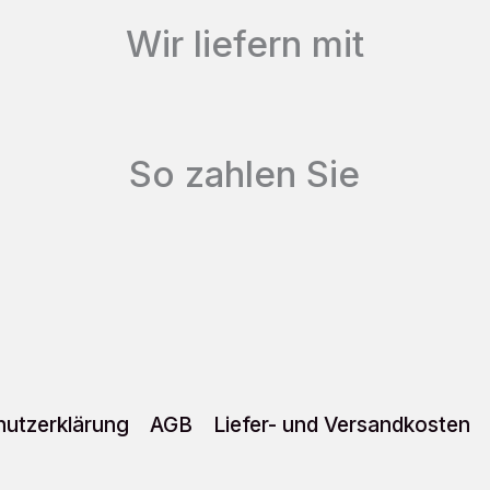
Die
Wir liefern mit
Optionen
können
auf
So zahlen Sie
der
Produktseite
gewählt
werden
utzerklärung
AGB
Liefer- und Versandkosten