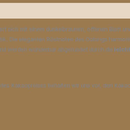
Produktsicherheit
Rezensionen (0)
rt sich mit einem dunkelbraunen, offenen Blatt u
tik. Die eleganten Röstnoten des Oolongs harmon
nd werden wunderbar abgerundet durch die
leich
des Kakaopreises behalten wir uns vor, den Kakao