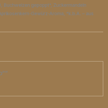
%), Buchweizen gepoppt*, Zuckermandeln
s Aprikosenkern-Gewürz-Aroma, *k.b.A. – aus
o““