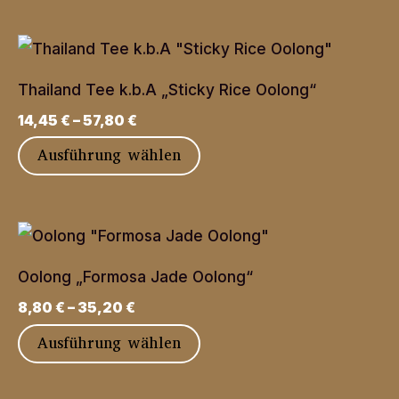
können
auf
der
Produktseite
Thailand Tee k.b.A „Sticky Rice Oolong“
gewählt
14,45
€
–
57,80
€
werden
Dieses
Ausführung wählen
Produkt
weist
mehrere
Varianten
Oolong „Formosa Jade Oolong“
auf.
8,80
€
–
35,20
€
Die
Dieses
Ausführung wählen
Optionen
Produkt
können
weist