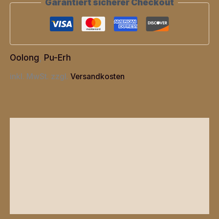
Garantiert sicherer Checkout
Menge
Oolong
,
Pu-Erh
inkl. MwSt.
zzgl.
Versandkosten
Beschreibung
Zusätzliche Informationen
Produktsicherheit
Rezensionen (0)