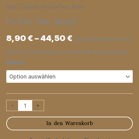
Start
/
Oolong
/ Pu Ehr Tee „Rose“
Pu Ehr Tee „Rose“
8,90
€
–
44,50
€
Versandkostenfrei ab
80,00 Euro Bestellwert innerhalb Deutschlands.
Menge
Pu
-
+
Ehr
In den Warenkorb
Tee
"Rose"