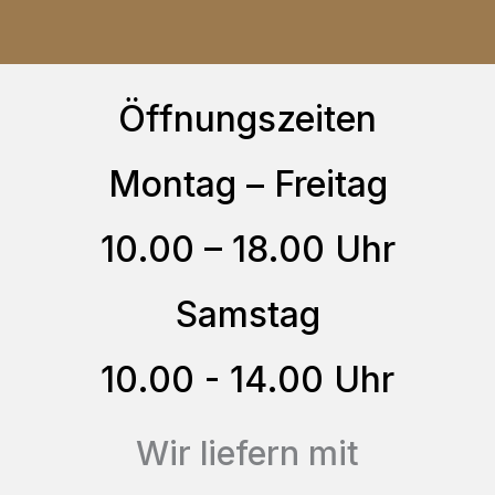
auf
mehrere
der
Varianten
Produktseite
auf.
Öffnungszeiten
gewählt
Die
werden
Optionen
Montag – Freitag
können
10.00 – 18.00 Uhr
auf
der
Samstag
Produktseite
gewählt
10.00 - 14.00 Uhr
werden
Wir liefern mit