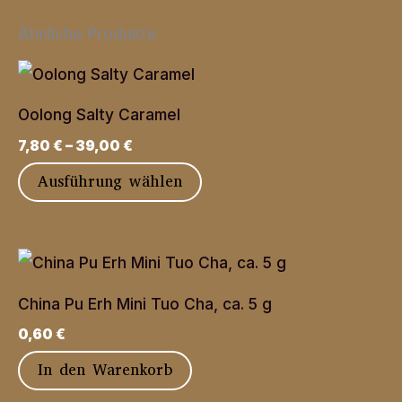
Ähnliche Produkte
Oolong Salty Caramel
7,80
€
–
39,00
€
Dieses
Ausführung wählen
Produkt
weist
mehrere
Varianten
China Pu Erh Mini Tuo Cha, ca. 5 g
auf.
0,60
€
Die
In den Warenkorb
Optionen