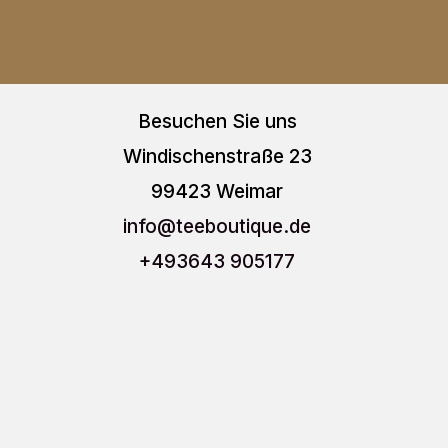
mehrere
weist
Varianten
mehre
auf.
Varia
Die
auf.
Besuchen Sie uns
Optionen
Die
Windischenstraße 23
können
Optio
99423 Weimar
auf
könn
info
@teeboutique.de
der
auf
+493643 905177
Produktseite
der
gewählt
Produ
werden
gewäh
werd