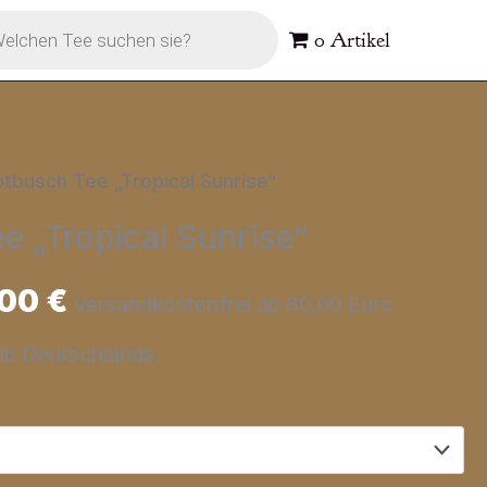
s
0 Artikel
otbusch Tee „Tropical Sunrise“
e „Tropical Sunrise“
,00
€
Versandkostenfrei ab 80,00 Euro
alb Deutschlands.