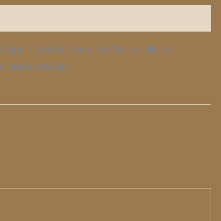
speln, Aroma, rosa Pfeffer, kandierte
rnblumenblüten