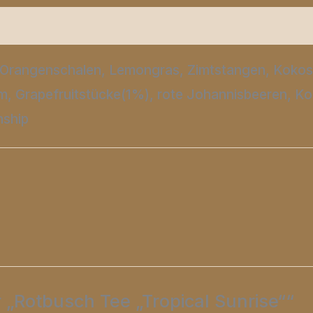
Produktsicherheit
Rezensionen (0)
Orangenschalen, Lemongras, Zimtstangen, Kokosra
, Grapefruitstücke(1%), rote Johannisbeeren, Ko
nship
r „Rotbusch Tee „Tropical Sunrise““