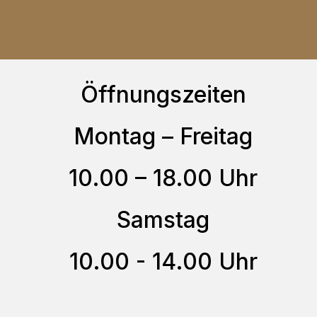
mehrere
Varianten
auf.
Die
Öffnungszeiten
Optionen
können
Montag – Freitag
auf
10.00 – 18.00 Uhr
der
Produktseite
Samstag
gewählt
werden
10.00 - 14.00 Uhr