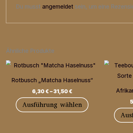
Du musst
angemeldet
sein, um eine Rezensi
Ähnliche Produkte
Rotbusch „Matcha Haselnuss“
Afrika
6,30
€
–
31,50
€
Dieses
Ausführung wählen
Produkt
Aus
weist