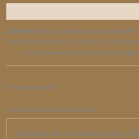
Beschreibung
Zusätzliche Informationen
Zutaten:
Rooibos, Ingwerstücke, Apfelstücke, 
Ananasstücke (Ananas, Zucker)(2%), Kardamom
Unser Gewinner des Global Tea Champio
Produktsicherheit
Es gibt noch keine Rezensionen.
Schreibe die erste Rezension fü