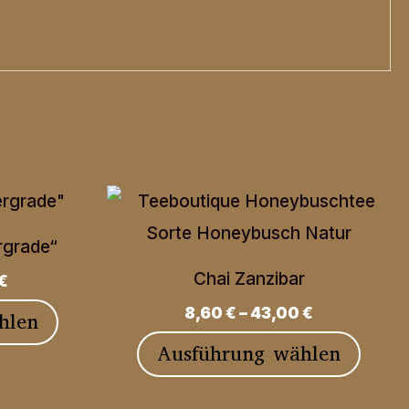
rgrade“
Chai Zanzibar
€
8,60
€
–
43,00
€
Dieses
hlen
Produkt
Diese
Ausführung wählen
weist
Produ