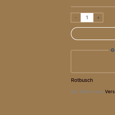
Rotbusch
-
+
Tee
"Tropical
Sunrise"
G
Menge
Rotbusch
inkl. MwSt.
zzgl.
Vers