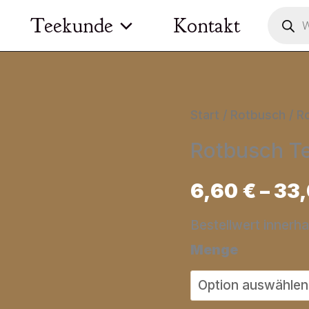
Product
Teekunde
Kontakt
search
Start
/
Rotbusch
/ R
Rotbusch Te
6,60
€
–
33
Bestellwert innerh
Menge