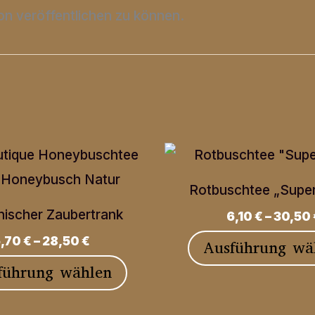
on veröffentlichen zu können.
Rotbuschtee „Supe
nischer Zaubertrank
6,10
€
–
30,50
5,70
€
–
28,50
€
Ausführung wä
Dieses
führung wählen
Produkt