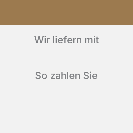
weist
mehrere
Varianten
auf.
Wir liefern mit
Die
Optionen
können
So zahlen Sie
auf
der
Produktseite
gewählt
werden