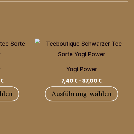
r
Yogi Power
0
€
7,40
€
–
37,00
€
Dieses
Diese
hlen
Ausführung wählen
Produkt
Produ
weist
weist
mehrere
mehre
Varianten
Varia