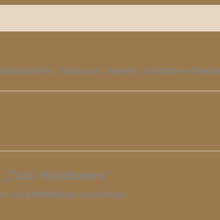
Produktsicherheit
Rezensionen (0)
iskusblüten, Tulsikraut, Ingwer, natürliches Blau
r „Tulsi Waldbeere“
on veröffentlichen zu können.