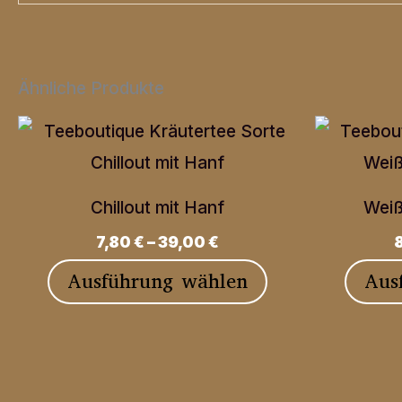
Ähnliche Produkte
Chillout mit Hanf
Weiß
7,80
€
–
39,00
€
Dieses
Ausführung wählen
Aus
Produkt
weist
mehrere
Varianten