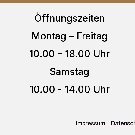
auf.
Öffnungszeiten
Die
Optionen
Montag – Freitag
können
10.00 – 18.00 Uhr
auf
der
Samstag
Produktseite
gewählt
10.00 - 14.00 Uhr
werden
Impressum
Datensch