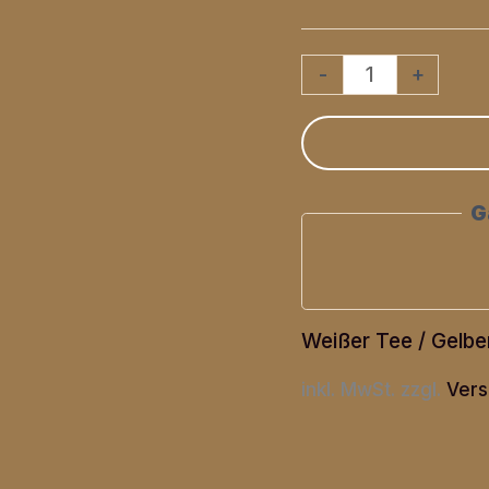
Tulsi
-
+
Waldbeere
Menge
G
Weißer Tee / Gelbe
inkl. MwSt.
zzgl.
Vers