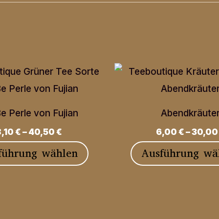
e Perle von Fujian
Abendkräute
8,10
€
–
40,50
€
6,00
€
–
30,0
Dieses
führung wählen
Ausführung wä
Produkt
weist
mehrere
Varianten