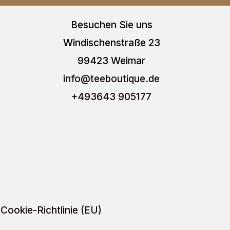
auf.
auf.
Besuchen Sie uns
Die
Die
Windischenstraße 23
Optionen
Optio
99423 Weimar
können
könn
info
@teeboutique.de
auf
auf
+493643 905177
der
der
Produktseite
Produ
gewählt
gewäh
werden
werd
Cookie-Richtlinie (EU)