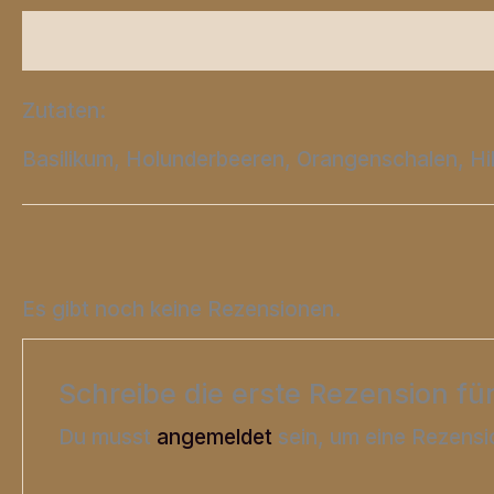
Beschreibung
Zusätzliche Informationen
Zutaten:
Basilikum, Holunderbeeren, Orangenschalen, Hib
Es gibt noch keine Rezensionen.
Schreibe die erste Rezension fü
Du musst
angemeldet
sein, um eine Rezensi