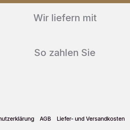
auf.
Wir liefern mit
Die
Optionen
können
So zahlen Sie
auf
der
Produktseite
gewählt
werden
utzerklärung
AGB
Liefer- und Versandkosten