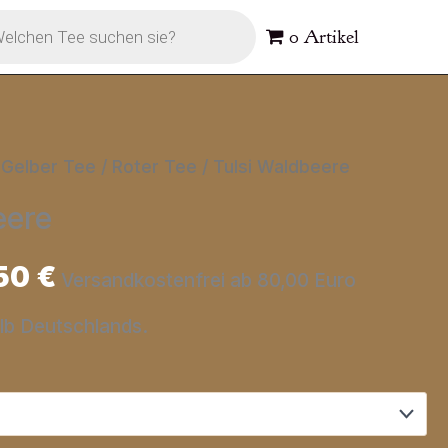
s
0 Artikel
 Gelber Tee / Roter Tee
/ Tulsi Waldbeere
eere
50
€
Versandkostenfrei ab 80,00 Euro
alb Deutschlands.