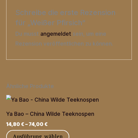
Schreibe die erste Rezension
für „Weißer Pfirsich“
Du musst
angemeldet
sein, um eine
Rezension veröffentlichen zu können.
Ähnliche Produkte
Ya Bao – China Wilde Teeknospen
14,80
€
–
74,00
€
Dieses
Ausführung wählen