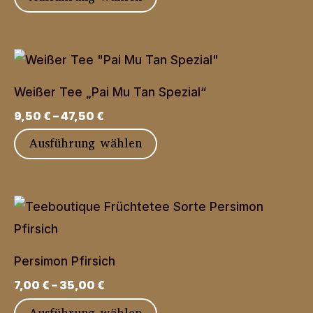
Produkt
weist
mehrere
Varianten
Weißer Tee „Pai Mu Tan Spezial“
auf.
9,50
€
–
47,50
€
Die
Dieses
Ausführung wählen
Optionen
Produkt
können
weist
auf
mehrere
der
Varianten
Produktseite
auf.
gewählt
Persimon Pfirsich
Die
werden
7,00
€
–
35,00
€
Optionen
Dieses