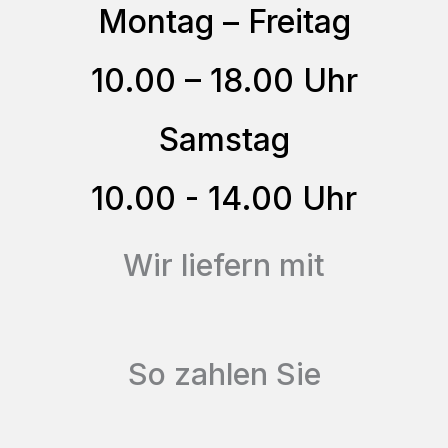
Optionen
Montag – Freitag
können
10.00 – 18.00 Uhr
auf
der
Samstag
Produktseite
gewählt
10.00 - 14.00 Uhr
werden
Wir liefern mit
So zahlen Sie