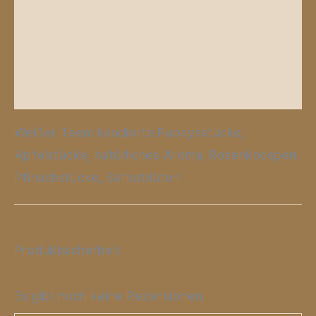
Zusätzliche Informationen
Produktsicherheit
Rezensionen (0)
Weißer Teem kandierte Papayastücke,
Apfelstücke, natürliches Aroma, Rosenknospen,
Pfirsichstücke, Saflorblüten
Produktsicherheit
Es gibt noch keine Rezensionen.