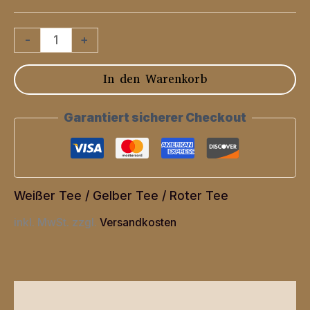
Weißer
-
+
Pfirsich
In den Warenkorb
Menge
Garantiert sicherer Checkout
Weißer Tee / Gelber Tee / Roter Tee
inkl. MwSt.
zzgl.
Versandkosten
Beschreibung