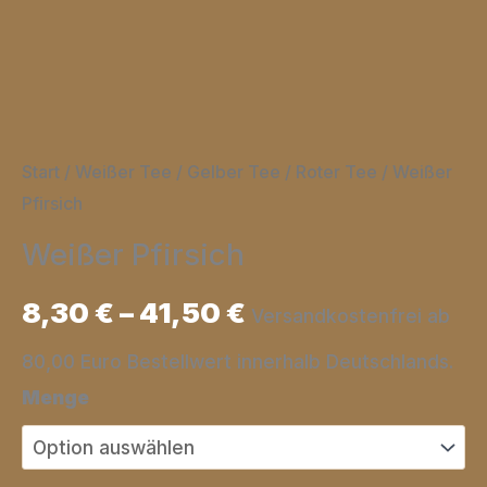
Start
/
Weißer Tee / Gelber Tee / Roter Tee
/ Weißer
Pfirsich
Weißer Pfirsich
8,30
€
–
41,50
€
Versandkostenfrei ab
80,00 Euro Bestellwert innerhalb Deutschlands.
Menge