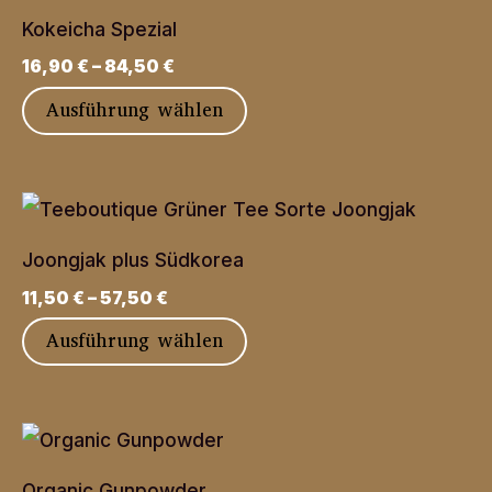
Varianten
Kokeicha Spezial
auf.
16,90
€
–
84,50
€
Die
Dieses
Ausführung wählen
Optionen
Produkt
können
weist
auf
mehrere
der
Varianten
Produktseite
Joongjak plus Südkorea
auf.
gewählt
11,50
€
–
57,50
€
Die
werden
Dieses
Ausführung wählen
Optionen
Produkt
können
weist
auf
mehrere
der
Varianten
Produktseite
Organic Gunpowder