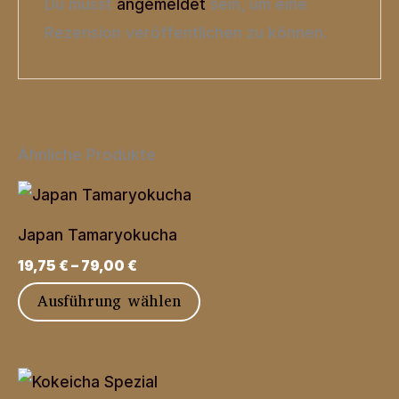
Du musst
angemeldet
sein, um eine
Rezension veröffentlichen zu können.
Ähnliche Produkte
Japan Tamaryokucha
19,75
€
–
79,00
€
Dieses
Ausführung wählen
Produkt
weist
mehrere