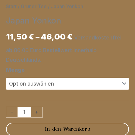
Start
/
Grüner Tee
/ Japan Yonkon
Japan Yonkon
11,50
€
–
46,00
€
Versandkostenfrei
ab 80,00 Euro Bestellwert innerhalb
Deutschlands.
Menge
Japan
-
+
Yonkon
In den Warenkorb
Menge