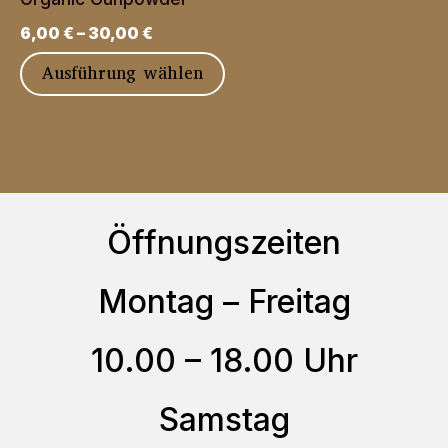
auf.
gewählt
6,00
€
–
30,00
€
Die
werden
Dieses
Ausführung wählen
Optionen
Produkt
können
weist
auf
mehrere
der
Varianten
Produktseite
auf.
Öffnungszeiten
gewählt
Die
werden
Optionen
Montag – Freitag
können
10.00 – 18.00 Uhr
auf
der
Samstag
Produktseite