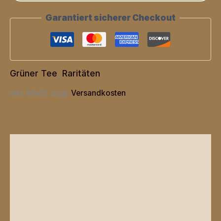
Garantiert sicherer Checkout
Grüner Tee
,
Raritäten
inkl. MwSt.
zzgl.
Versandkosten
Beschreibung
Zusätzliche Informationen
Produktsicherheit
Rezensionen (0)