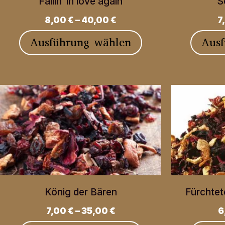
Fallin‘ in love again
S
auf
8,00
€
–
40,00
€
7
der
Dieses
Ausführung wählen
Aus
Produktseite
Produkt
gewählt
weist
werden
mehrere
Varianten
auf.
Die
Optionen
können
König der Bären
Fürchtet
auf
7,00
€
–
35,00
€
6
der