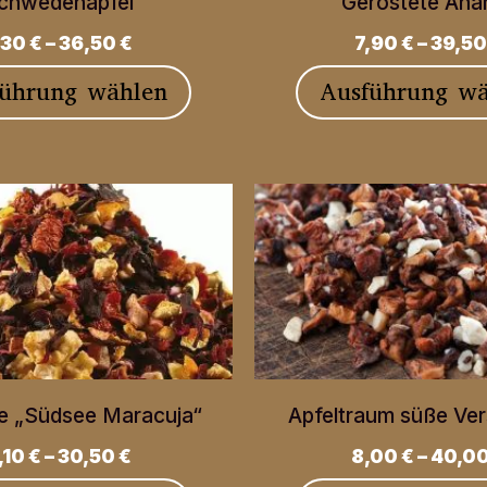
chwedenapfel
Geröstete Ana
auf
,30
€
–
36,50
€
7,90
€
–
39,5
der
Dieses
führung wählen
Ausführung wä
Produktseite
Produkt
gewählt
weist
werden
mehrere
Varianten
auf.
Die
Optionen
können
e „Südsee Maracuja“
Apfeltraum süße Ve
auf
,10
€
–
30,50
€
8,00
€
–
40,0
der