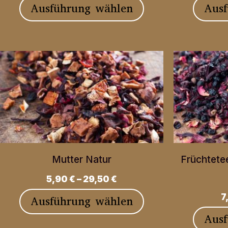
Dieses
Ausführung wählen
Aus
Produktseite
Produkt
gewählt
weist
werden
mehrere
Varianten
auf.
Die
Optionen
können
Mutter Natur
Früchtete
auf
5,90
€
–
29,50
€
der
7
Dieses
Ausführung wählen
Produktseite
Produkt
Aus
gewählt