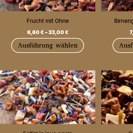
können
auf
Frucht mit Ohne
Birnen
der
6,60
€
–
33,00
€
7
Produktseite
Dieses
Ausführung wählen
Aus
gewählt
Produkt
werden
weist
mehrere
Varianten
auf.
Die
Optionen
können