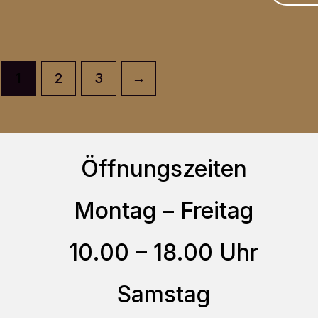
weist
werden
mehrere
Varianten
1
2
3
→
auf.
Die
Optionen
können
Öffnungszeiten
auf
Montag – Freitag
der
Produktseite
10.00 – 18.00 Uhr
gewählt
werden
Samstag