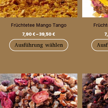
Früchtetee Mango Tango
Frücht
7,90
€
–
39,50
€
7
Dieses
Ausführung wählen
Aus
Produkt
weist
mehrere
Varianten
auf.
Die
Optionen