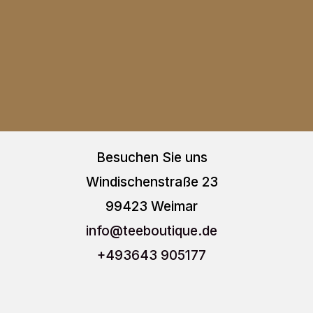
weist
weis
werden
wer
mehrere
meh
Varianten
Vari
auf.
auf.
Die
Die
Optionen
Opt
können
kön
Besuchen Sie uns
auf
auf
Windischenstraße 23
der
der
99423 Weimar
Produktseite
Prod
info
@teeboutique.de
gewählt
gew
+493643 905177
werden
wer