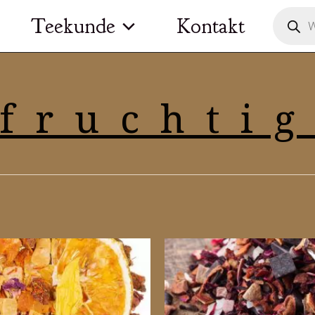
Product
Teekunde
Kontakt
search
fruchti
theit
t