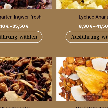
können
auf
garten Ingwer fresh
Lychee Anan
der
,10
€
–
35,50
€
8,30
€
–
41,5
Produktseite
Dieses
führung wählen
Ausführung wä
gewählt
Produkt
werden
weist
mehrere
Varianten
auf.
Die
Optionen
können