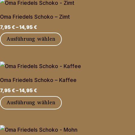
mehrere
der
Varianten
Produktseite
Oma Friedels Schoko – Zimt
auf.
gewählt
7,95
€
–
14,95
€
Die
werden
Dieses
Ausführung wählen
Optionen
Produkt
können
weist
auf
mehrere
der
Varianten
Produktseite
Oma Friedels Schoko – Kaffee
auf.
gewählt
7,95
€
–
14,95
€
Die
werden
Dieses
Ausführung wählen
Optionen
Produkt
können
weist
auf
mehrere
der