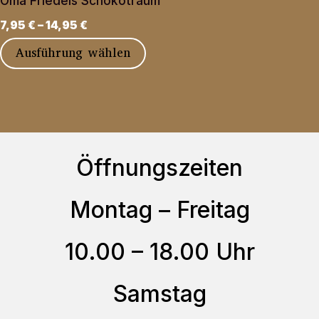
Oma Friedels Schokotraum
auf.
gewählt
7,95
€
–
14,95
€
Die
werden
Dieses
Ausführung wählen
Optionen
Produkt
können
weist
auf
mehrere
der
Varianten
Produktseite
Öffnungszeiten
auf.
gewählt
Die
werden
Montag – Freitag
Optionen
können
10.00 – 18.00 Uhr
auf
der
Samstag
Produktseite