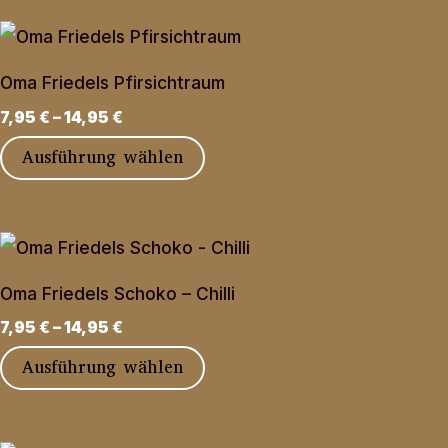
weist
auf
mehrere
der
Varianten
Produktseite
Oma Friedels Pfirsichtraum
auf.
gewählt
7,95
€
–
14,95
€
Die
werden
Dieses
Ausführung wählen
Optionen
Produkt
können
weist
auf
mehrere
der
Varianten
Produktseite
Oma Friedels Schoko – Chilli
auf.
gewählt
7,95
€
–
14,95
€
Die
werden
Dieses
Ausführung wählen
Optionen
Produkt
können
weist
auf