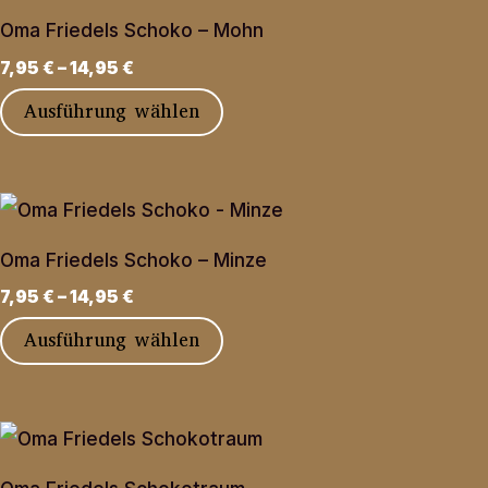
Varianten
Produktseite
Oma Friedels Schoko – Mohn
auf.
gewählt
7,95
€
–
14,95
€
Die
werden
Dieses
Ausführung wählen
Optionen
Produkt
können
weist
auf
mehrere
der
Varianten
Produktseite
Oma Friedels Schoko – Minze
auf.
gewählt
7,95
€
–
14,95
€
Die
werden
Dieses
Ausführung wählen
Optionen
Produkt
können
weist
auf
mehrere
der
Varianten
Produktseite